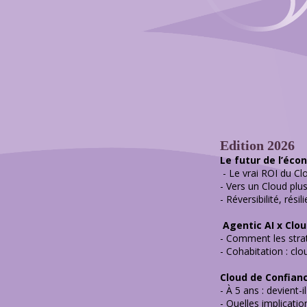
Edition 2026
Le futur de l’éco
- Le vrai ROI du Cl
- Vers un Cloud pl
- Réversibilité, ré
Agentic AI x Clou
- Comment les straté
- Cohabitation : cl
Cloud de Confiance
- À 5 ans : devient
- Quelles implicati